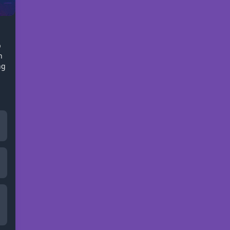
p
h
ng