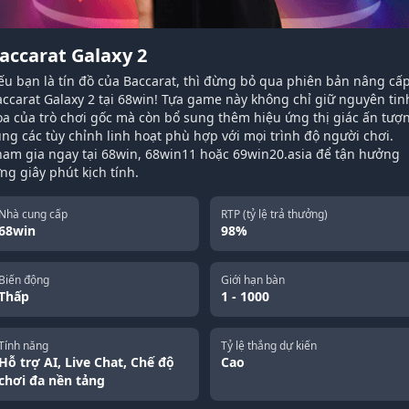
accarat Galaxy 2
ếu bạn là tín đồ của Baccarat, thì đừng bỏ qua phiên bản nâng cấ
ccarat Galaxy 2 tại 68win! Tựa game này không chỉ giữ nguyên tin
oa của trò chơi gốc mà còn bổ sung thêm hiệu ứng thị giác ấn tượ
ng các tùy chỉnh linh hoạt phù hợp với mọi trình độ người chơi.
ham gia ngay tại 68win, 68win11 hoặc 69win20.asia để tận hưởng
ng giây phút kịch tính.
Nhà cung cấp
RTP (tỷ lệ trả thưởng)
68win
98%
Biến động
Giới hạn bàn
Thấp
1 - 1000
Tính năng
Tỷ lệ thắng dự kiến
Hỗ trợ AI, Live Chat, Chế độ
Cao
chơi đa nền tảng