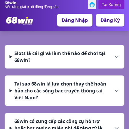
68win
🌐
Tải Xuống
Nền tảng giải trí di động đẳng cấp
Đăng Nhập
Đăng Ký
Slots là cái gì và làm thế nào để chơi tại
68win?
Tại sao 68win là lựa chọn thay thế hoàn
hảo cho các sòng bạc truyền thống tại
Việt Nam?
68win có cung cấp các công cụ hỗ trợ
hoặc bot casino miễn phí để tăng tỷ lệ